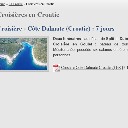
ome
»
La Croatie
» Croisières en Croatie
roisières en Croatie
roisière - Côte Dalmate (Croatie) : 7 jours
Deux Itinéraires
: au départ de
Spli
t et
Dubr
Croisière en Goulet
: bateau de touris
Méditerranée, possède six cabines entière
personnes.
Crosiere Cote Dalmate Croatie 7j FR
[3.