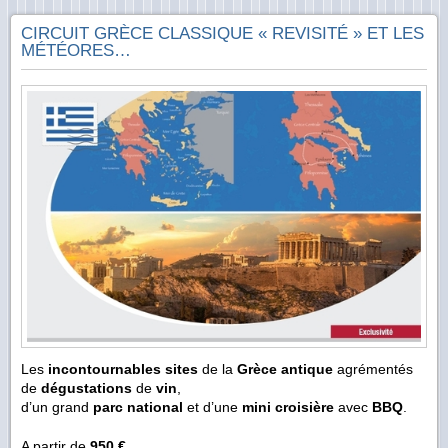
CIRCUIT GRÈCE CLASSIQUE « REVISITÉ » ET LES
MÉTÉORES…
Les
incontournables sites
de la
Grèce antique
agrémentés
de
dégustations
de
vin
,
d’un grand
parc national
et d’une
mini croisière
avec
BBQ
.
A partir de
950 €