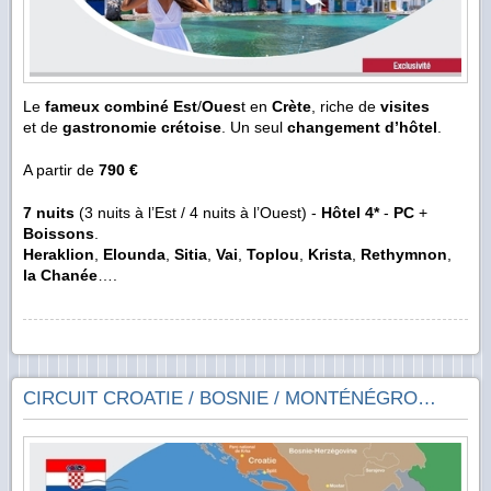
Le
fameux combiné
Est
/
Oues
t en
Crète
, riche de
visites
et de
gastronomie crétoise
. Un seul
changement d’hôtel
.
A partir de
790 €
7 nuits
(3 nuits à l’Est / 4 nuits à l’Ouest) -
Hôtel 4*
-
PC
+
Boissons
.
Heraklion
,
Elounda
,
Sitia
,
Vai
,
Toplou
,
Krista
,
Rethymnon
,
la Chanée
….
CIRCUIT CROATIE / BOSNIE / MONTÉNÉGRO…