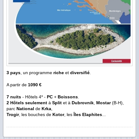
3 pays
, un programme
riche
et
diversifié
.
A partir de
1090 €
7 nuits
- Hôtels 4* -
PC
+
Boissons
.
2 Hôtels seulement
à
Split
et à
Dubrovnik
,
Mostar
(B-H),
parc
National
de
Krka
,
Trogir
, les bouches de
Kotor
, les
Îles Elaphites
...